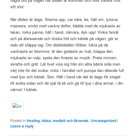
några ord på vägen när döden är kommen och livet vankar mot
sitt slut:
När döden är dags. Stanna upp, var nära, be, håll om, lyssna,
massera, smörj med vackra dofter, bädda med de mjukaste av
lakan, torka panna, håll i hand, närvara, dyk upp! Vinka farväl
och på återseende och önska frid och kärlek på vägen; gör er
redo att släppa tag. Om dödsbädden tillåter; lukta på de
vackraste av blommor, ät den godaste av mat, klappa den
mjukaste av valp, spela den finaste av musik. Prata minnen;
skratta och gråt. Låt livet visa sig från sin allra bästa sida men
värj inte för det svåra; möts i farvälet och pumpa den döende full
med ljus och kärlek. Sen. Håll i hand när det är dags för steget
till andra sidan och låt själ få bli och gå till ljus i dina armar; i din
värme! I kärlek.
Posted in
Healing, hälsa, medialt och liknande.
,
Uncategorized
|
Leave a reply