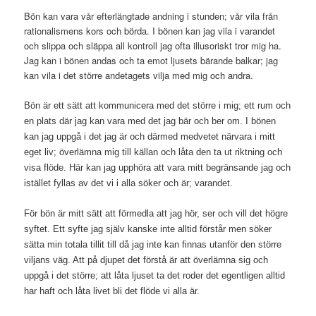
Bön kan vara vår efterlängtade andning i stunden; vår vila från
rationalismens kors och börda. I bönen kan jag vila i varandet
och slippa och släppa all kontroll jag ofta illusoriskt tror mig ha.
Jag kan i bönen andas och ta emot ljusets bärande balkar; jag
kan vila i det större andetagets vilja med mig och andra.
Bön är ett sätt att kommunicera med det större i mig; ett rum och
en plats där jag kan vara med det jag bär och ber om. I bönen
kan jag uppgå i det jag är och därmed medvetet närvara i mitt
eget liv; överlämna mig till källan och låta den ta ut riktning och
visa flöde. Här kan jag upphöra att vara mitt begränsande jag och
istället fyllas av det vi i alla söker och är; varandet.
För bön är mitt sätt att förmedla att jag hör, ser och vill det högre
syftet. Ett syfte jag själv kanske inte alltid förstår men söker
sätta min totala tillit till då jag inte kan finnas utanför den större
viljans väg. Att på djupet det förstå är att överlämna sig och
uppgå i det större; att låta ljuset ta det roder det egentligen alltid
har haft och låta livet bli det flöde vi alla är.