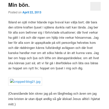
Min bön.
Posted on
April 22, 2013
Ibland en själ möter lidande inga livsval kan välja bort; där bara
den större kraften ljuset i själens dunkla natt kan tända. Jag ber
för alla som befinner sig i förtvivlade situationer; där livet verkar
ha gått i stå och där ropen om hjälp inte verkar hörsammas. Jag
ber för alla som är uppspikade på sitt personliga helvetes kors
och där räddningen känns fullständigt avlägsen och där livet
kanske handlar mer om att söka härda ut än att kunna vara. Jag
ber om hopp och ljus och löfte om återuppståndelse; om att livet
ska kännas just så; att vi får gå i återfödelse och låta oss bäras
av hoppet om nytt liv; hoppet om ljuset i mig och dig.
(Ovanstående bön skrev jag på en långfredag och även om jag
inte kristen är utan djupt andlig så går älskad Jesus alltid i hjärtat
mitt.)