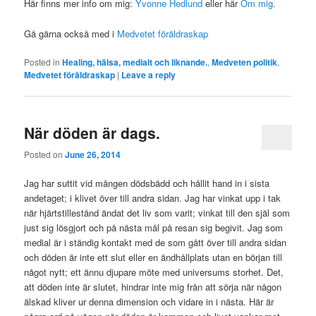
Här finns mer info om mig:
Yvonne Hedlund
eller här
Om mig
.
Gå gärna också med i
Medvetet föräldraskap
Posted in
Healing, hälsa, medialt och liknande.
,
Medveten politik
,
Medvetet föräldraskap
|
Leave a reply
När döden är dags.
Posted on
June 26, 2014
Jag har suttit vid mången dödsbädd och hållit hand in i sista
andetaget; i klivet över till andra sidan. Jag har vinkat upp i tak
när hjärtstillestånd ändat det liv som varit; vinkat till den själ som
just sig lösgjort och på nästa mål på resan sig begivit. Jag som
medial är i ständig kontakt med de som gått över till andra sidan
och döden är inte ett slut eller en ändhållplats utan en början till
något nytt; ett ännu djupare möte med universums storhet. Det,
att döden inte är slutet, hindrar inte mig från att sörja när någon
älskad kliver ur denna dimension och vidare in i nästa. Här är