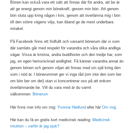
Bönen kan också vara ett sätt att finnas där för andra, att be är
att ge energi genom min bönekraft, genom min bön. Att genom
bön sluta upp kring någon i kris, genom att överlämna mig i bön
till den större vägens vilja, kan ibland ge de mest underbara
mirakel.
På Facebook finns ett fridfullt och varsamt bönerum där vi som
där samlats går med respekt för varandra och våra olika andliga
vägar. Vissa är kristna, andra buddhister och den tredje har, som
jag, en egen hemsnickrad andlighet. Få känner varandra annat än
genom bönen och genom viljan att finnas med sin själ kring den
som i nöd är. I bönerummet ger vi inga råd (om inte den som ber
om bön ber om det) utan vi koncentrerar oss på att enkom
överlämnande be. Vill du vara med är du varmt
Bönerum
välkommen:
Här finns mer info om mig:
Yvonne Hedlund
eller här
Om mig
.
Här kan du få en gratis kort medicinsk reading:
Medicinsk
intuition – varför är jag sjuk?