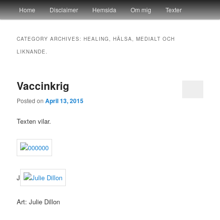
Main menu
Home
Disclaimer
Hemsida
Om mig
Texter
Skip to primary content
Skip to secondary content
yvonnehedlund.se
CATEGORY ARCHIVES:
HEALING, HÄLSA, MEDIALT OCH
LIKNANDE.
Vaccinkrig
Posted on
April 13, 2015
Texten vilar.
J
Art: Julie Dillon