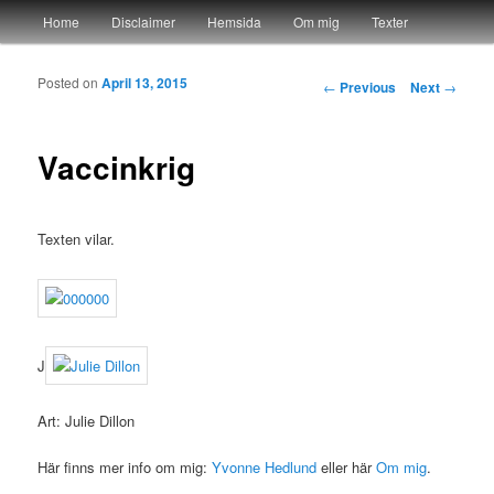
Main menu
Home
Disclaimer
Hemsida
Om mig
Texter
Skip to primary content
Skip to secondary content
Posted on
April 13, 2015
Post navigation
yvonnehedlund.se
←
Previous
Next
→
Vaccinkrig
Texten vilar.
J
Art: Julie Dillon
Här finns mer info om mig:
Yvonne Hedlund
eller här
Om mig
.